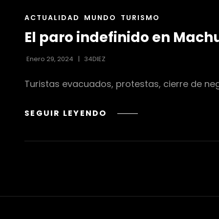
ENLACES
ACTUALIDAD
MUNDO
TURISMO
DE
El paro indefinido en Machu
LAS
CATEGORÍAS
Enero 29, 2024
34DIEZ
Turistas evacuados, protestas, cierre de neg
EL
SEGUIR LEYENDO
PARO
INDEFINIDO
EN
MACHU
PICCHU
QUE
OBLIGÓ
A