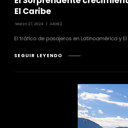
El Sorprendente crecimient
LAS
CATEGORÍAS
El Caribe
Marzo 27, 2024
34DIEZ
El tráfico de pasajeros en Latinoamérica y 
EL
SEGUIR LEYENDO
SORPRENDENTE
CRECIMIENTO
DE
TRÁFICO
DE
PASAJEROS
EN
LA
REGIÓN
DE